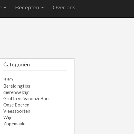
ce
Recepten
Over ons
Categoriën
BBQ
Bereidingtips
dierenwelzijn
Grutto vs VanonzeBoer
Onze Boeren
Vleessoorten
Wijn
Zogemaakt