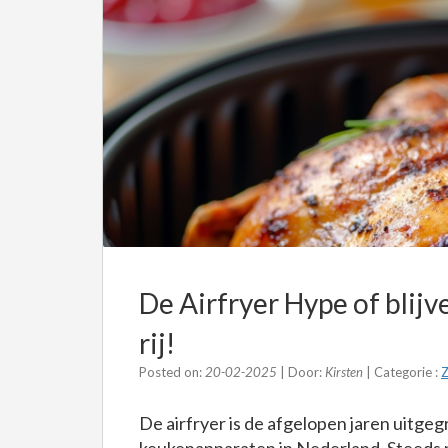
De Airfryer Hype of blijve
rij!
Posted on:
20-02-2025
| Door:
Kirsten
| Categorie :
Z
De airfryer is de afgelopen jaren uitge