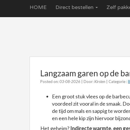
HOME
Direct bestellen
Zelf pakk
Langzaam garen op de bar
Posted on:
03-08-2026
| Door:
Kirsten
| Categorie :
Een groot stuk vlees op de barbecu
voordeel zit vooral in de smaak. Do
de tijd om mals en sappig te worde
en een hele kip zijn hiervoor bijzon
Het geheim?
Indirecte warmte, een ge