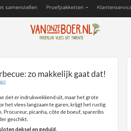
et samenstellen
Proefpakketten
Klantenservi
becue: zo makkelijk gaat dat!
BBQ
e ziet er indrukwekkend uit, maar het grote
or het vlees langzaam te garen, krijgt het rustig
n. Procureur, picanha, côte de boeuf, spareribs
der geschikt.
sloten deksel en geduld.