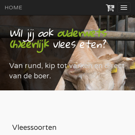
HOME
Tog
navi
Wil jij ook
ouderwets
(h)eerlijk
vlees eten?
Van rund, kip tot varken en direct
van de boer.
Vleessoorten