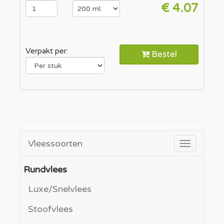
€ 4.07
Verpakt per:
Bestel
Vleessoorten
Toggle
navigatio
Rundvlees
Luxe/Snelvlees
Stoofvlees