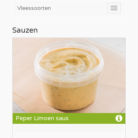
Vleessoorten
Toggle
navigatio
Sauzen
Peper Limoen saus