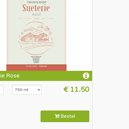
rie Rose
€ 11.50
Bestel