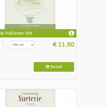
ie Halfzoet Wit
€ 11.50
Bestel