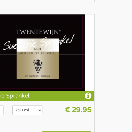
ie Sprankel
€ 29.95