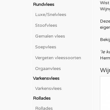
Wist
Rundvlees
Wijn
Luxe/Snelvlees
Deze
Stoofvlees
eige
Gemalen vlees
Bekij
Soepvlees
‘Ie k
Vergeten vleessoorten
Herm
Orgaanvlees
Wij
Varkensvlees
Varkensvlees
Rollades
Rollades