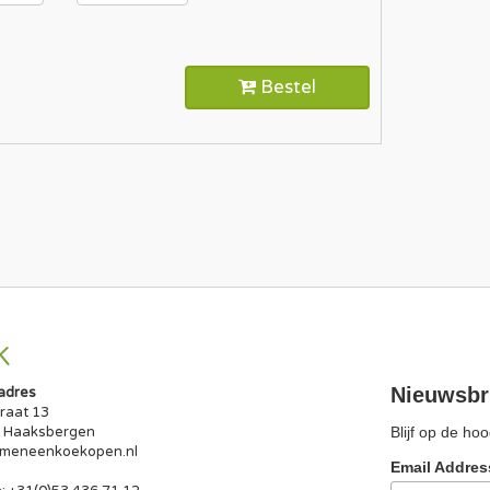
Bestel
K
Nieuwsbr
adres
traat 13
 Haaksbergen
Blijf op de h
meneenkoekopen.nl
Email Addre