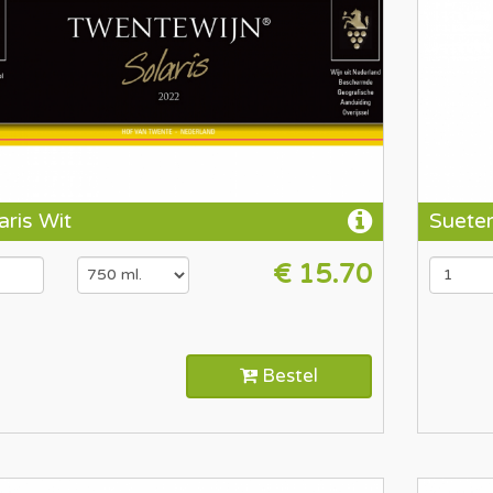
aris Wit
Suete
€ 15.70
Bestel