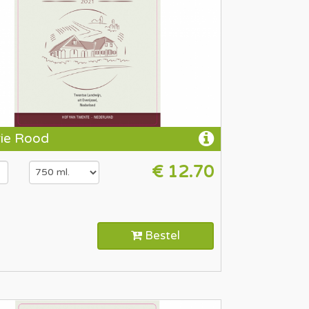
rie Rood
€ 12.70
Bestel