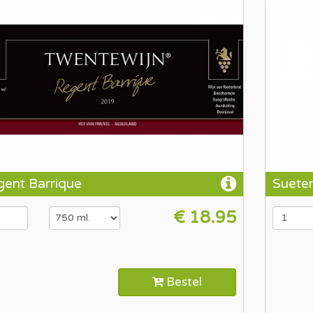
ent Barrique
Suete
€ 18.95
Bestel