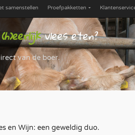
et samenstellen
Proefpakketten
Klantenservi
h)eerlijk
vlees eten?
irect van de boer.
es en Wijn: een geweldig duo.