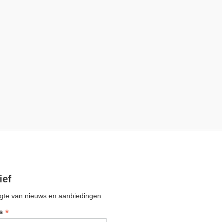
ief
oogte van nieuws en aanbiedingen
*
ss