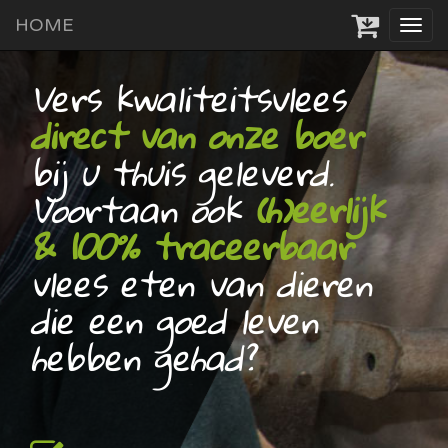
HOME
Tog
navi
Vers kwaliteitsvlees
direct van onze boer
bij u thuis geleverd.
Voortaan ook
(h)eerlijk
& 100% traceerbaar
vlees eten van dieren
die een goed leven
hebben gehad?