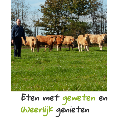
Eten met
geweten
en
(h)eerlijk
genieten