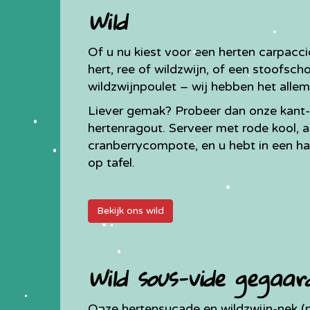
Wild
Of u nu kiest voor een herten carpacc
hert, ree of wildzwijn, of een stoofsc
wildzwijnpoulet – wij hebben het allema
Liever gemak? Probeer dan onze kant-
hertenragout. Serveer met rode kool, 
cranberrycompote, en u hebt in een ha
op tafel.
Bekijk ons wild
Wild sous-vide gegaar
Onze hertensucade en wildzwijn-nek (pr