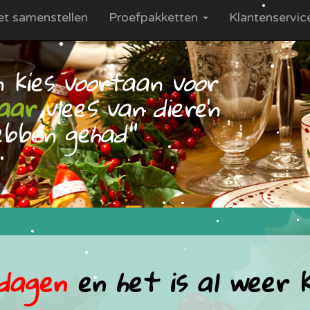
et samenstellen
Proefpakketten
Klantenservi
n kies voortaan voor
aar
vlees van dieren
bben gehad"
dagen
en het is al weer 