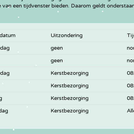
e van een tijdvenster bieden. Daarom geldt ondersta
gdatum
Uitzondering
Ti
rdag
geen
no
geen
no
rdag
Kerstbezorging
08
Kerstbezorging
08
g
Kerstbezorging
08
dag
Kerstbezorging
Al