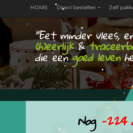
HOME
Direct bestellen
Zelf pakk
"Eet minder vlees, e
(h)eerlijk
&
traceerb
die een
goed leven
he
Nog
-224