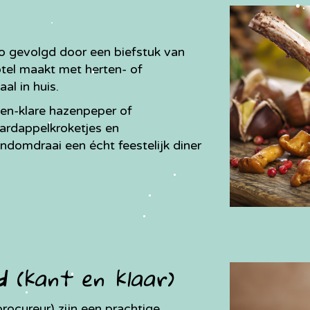
io gevolgd door een biefstuk van
hotel maakt met herten- of
al in huis.
en-klare hazenpeper of
aardappelkroketjes en
ndomdraai een écht feestelijk diner
d
(kant en klaar)
ocureur) zijn een prachtige,