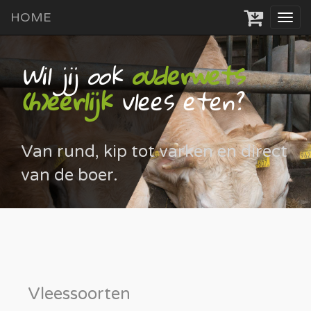
HOME
Tog
navi
Wil jij ook
ouderwets
(h)eerlijk
vlees eten?
Van rund, kip tot varken en direct
van de boer.
Vleessoorten