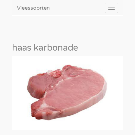
Vleessoorten
Toggle
navigatio
haas karbonade