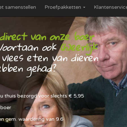
et samenstellen
Proefpakketten
Klantenservi
direct van onze boer
. Voortaan ook
(h)eerlijk
vlees eten van dieren
ebben gehad?
 u thuis bezorgd voor slechts € 5,95
 boer
en gem. waardering van 9.6