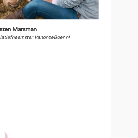
rsten Marsman
tiatiefneemster VanonzeBoer.nl