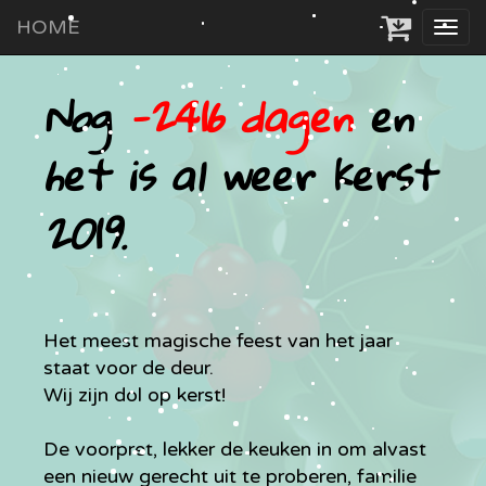
HOME
Tog
navi
Nog
-2416
dagen
en
het is al weer kerst
2019.
Het meest magische feest van het jaar
staat voor de deur.
Wij zijn dol op kerst!
De voorpret, lekker de keuken in om alvast
een nieuw gerecht uit te proberen, familie