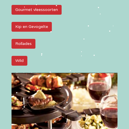
Gourmet vleessoorten
Kip en Gevogelte
Rollades
Wild