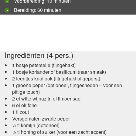
Voorbereiding:
10 minuten
Bereiding:
60 minuten
Ingrediënten (4 pers.)
1 bosje peterselie (fijngehakt)
1 bosje koriander of basilicum (naar smaak)
2 teentjes knoflook (fijngehakt of geperst)
1 groene peper (optioneel, fijngesneden – voor een
pittige touch)
2 el witte wijnazijn of limoensap
6 el olijfolie
1 tl zout
Versgemalen zwarte peper
½ tl komijn (optioneel)
½ tl honing of suiker (voor een zacht accent)