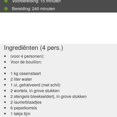
Voorbereiding:
15 minuten
Bereiding:
240 minuten
Ingrediënten (4 pers.)
(voor 4 personen):
Voor de bouillon:
1 kg ossenstaart
2 liter water
1 ui, gehalveerd (met schil)
2 wortels, in grove stukken
2 stengels bleekselderij, in grove stukken
2 laurierblaadjes
6 peperkorrels
1 takje tijm