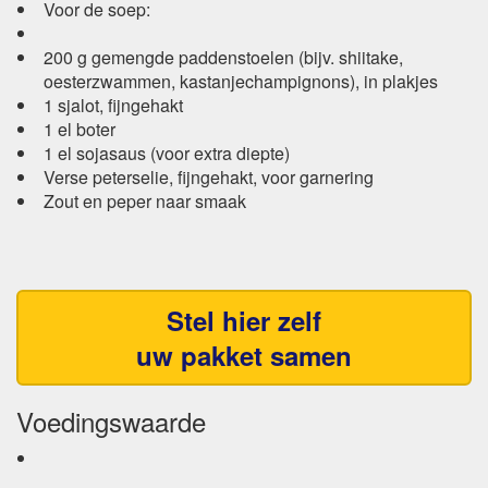
Voor de soep:
200 g gemengde paddenstoelen (bijv. shiitake,
oesterzwammen, kastanjechampignons), in plakjes
1 sjalot, fijngehakt
1 el boter
1 el sojasaus (voor extra diepte)
Verse peterselie, fijngehakt, voor garnering
Zout en peper naar smaak
Stel hier zelf
uw pakket samen
Voedingswaarde