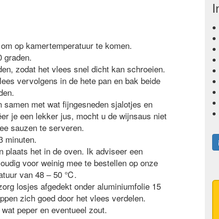
I
jd om op kamertemperatuur te komen.
 graden.
den, zodat het vlees snel dicht kan schroeien.
lees vervolgens in de hete pan en bak beide
den.
n samen met wat fijngesneden sjalotjes en
er je een lekker jus, mocht u de wijnsaus niet
wee sauzen te serveren.
3 minuten.
 plaats het in de oven. Ik adviseer een
oudig voor weinig mee te bestellen op onze
ratuur van 48 – 50 ℃.
zorg losjes afgedekt onder aluminiumfolie 15
ppen zich goed door het vlees verdelen.
wat peper en eventueel zout.