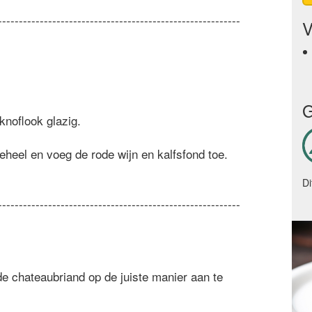
----------------------------------------------------------
V
G
knoflook glazig.
heel en voeg de rode wijn en kalfsfond toe.
Di
----------------------------------------------------------
de chateaubriand op de juiste manier aan te