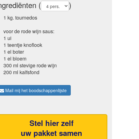
ngrediënten (
)
1 kg. tournedos
voor de rode wijn saus:
1 ui
1 teentje knoflook
1 el boter
1 el bloem
300 ml stevige rode wijn
200 ml kalfsfond
Mail mij het boodschappenlijste
Stel hier zelf
uw pakket samen