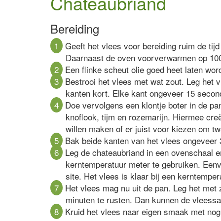
Chateaubriand
Bereiding
1
Geeft het vlees voor bereiding ruim de ti
Daarnaast de oven voorverwarmen op 100
2
Een flinke scheut olie goed heet laten wor
3
Bestrooi het vlees met wat zout. Leg het v
kanten kort. Elke kant ongeveer 15 secon
4
Doe vervolgens een klontje boter in de pa
knoflook, tijm en rozemarijn. Hiermee creë
willen maken of er juist voor kiezen om t
5
Bak beide kanten van het vlees ongeveer 
6
Leg de chateaubriand in een ovenschaal en
kerntemperatuur meter te gebruiken. Eenv
site. Het vlees is klaar bij een kerntempe
7
Het vlees mag nu uit de pan. Leg het met 
minuten te rusten. Dan kunnen de vleessa
8
Kruid het vlees naar eigen smaak met nog 