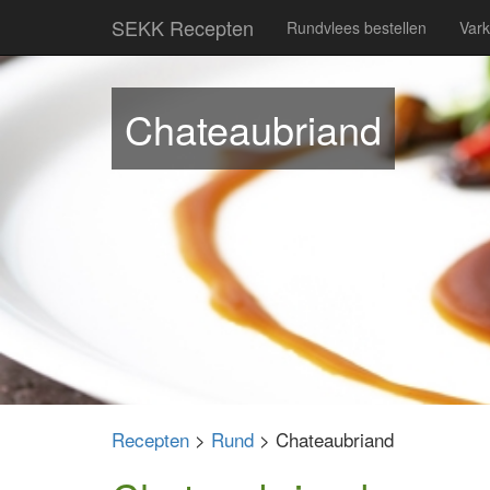
SEKK Recepten
Rundvlees bestellen
Vark
Chateaubriand
Recepten
>
Rund
> Chateaubriand