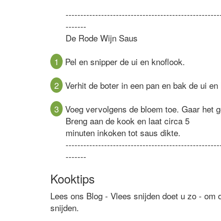
----------------------------------------------------
-------
De Rode Wijn Saus
1
Pel en snipper de ui en knoflook.
2
Verhit de boter in een pan en bak de ui en 
3
Voeg vervolgens de bloem toe. Gaar het ge
Breng aan de kook en laat circa 5
minuten inkoken tot saus dikte.
----------------------------------------------------
-------
Kooktips
Lees ons Blog - Vlees snijden doet u zo - om 
snijden.