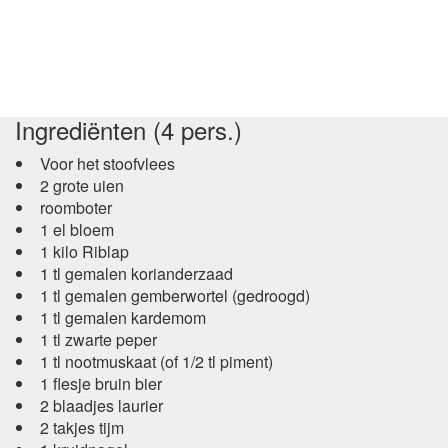
Ingrediënten (4 pers.)
Voor het stoofvlees
2 grote uien
roomboter
1 el bloem
1 kilo Riblap
1 tl gemalen korianderzaad
1 tl gemalen gemberwortel (gedroogd)
1 tl gemalen kardemom
1 tl zwarte peper
1 tl nootmuskaat (of 1/2 tl piment)
1 flesje bruin bier
2 blaadjes laurier
2 takjes tijm