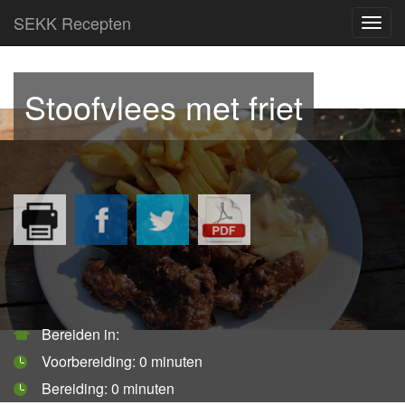
SEKK Recepten
Toggl
navig
Stoofvlees met friet
Bereiden in:
Voorbereiding:
0 minuten
Bereiding:
0 minuten