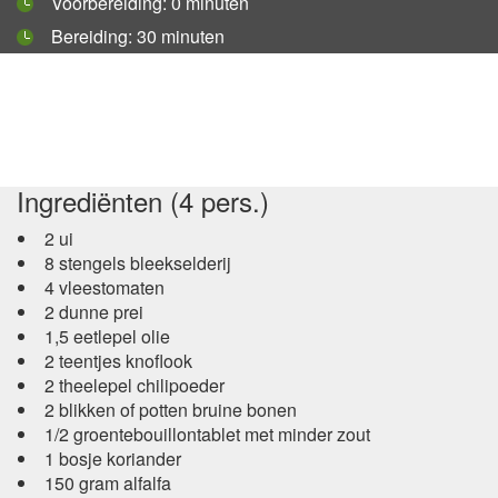
Voorbereiding:
0 minuten
Bereiding:
30 minuten
Ingrediënten (4 pers.)
2 ui
8 stengels bleekselderij
4 vleestomaten
2 dunne prei
1,5 eetlepel olie
2 teentjes knoflook
2 theelepel chilipoeder
2 blikken of potten bruine bonen
1/2 groentebouillontablet met minder zout
1 bosje koriander
150 gram alfalfa