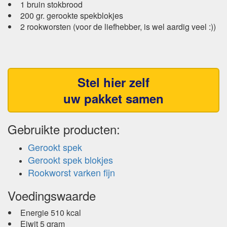
1 bruin stokbrood
200 gr. gerookte spekblokjes
2 rookworsten (voor de liefhebber, is wel aardig veel :))
Stel hier zelf
uw pakket samen
Gebruikte producten:
Gerookt spek
Gerookt spek blokjes
Rookworst varken fijn
Voedingswaarde
Energie 510 kcal
Eiwit 5 gram