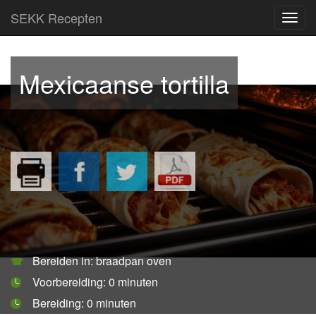
SEKK Recepten
Toggl
navig
Mexicaanse tortilla
Bereiden in: braadpan oven
Voorbereiding:
0 minuten
Bereiding:
0 minuten