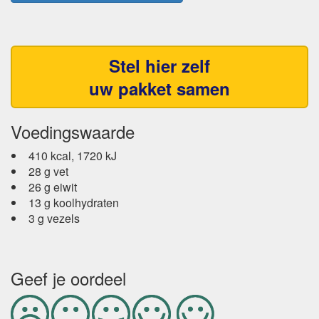
Stel hier zelf
uw pakket samen
Voedingswaarde
410 kcal, 1720 kJ
28 g vet
26 g eiwit
13 g koolhydraten
3 g vezels
Geef je oordeel